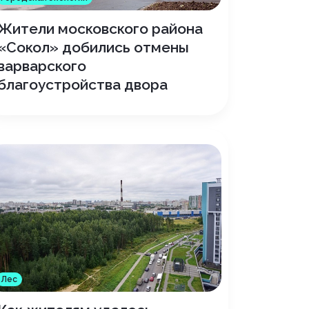
Жители московского района
«Сокол» добились отмены
варварского
благоустройства двора
Лес