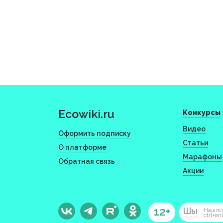
Ecowiki.ru
Конкурсы
Видео
Оформить подписку
Статьи
О платформе
Марафоны
Обратная связь
Акции
12+
Шы
Нашли
ctrl+en