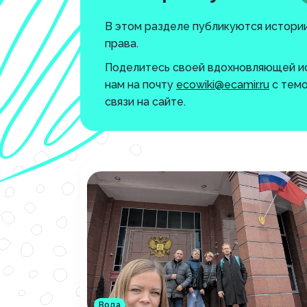
В этом разделе публикуются истории
права.
Поделитесь своей вдохновляющей ис
нам на почту
ecowiki@ecamir.ru
c темо
связи на сайте.
Вода