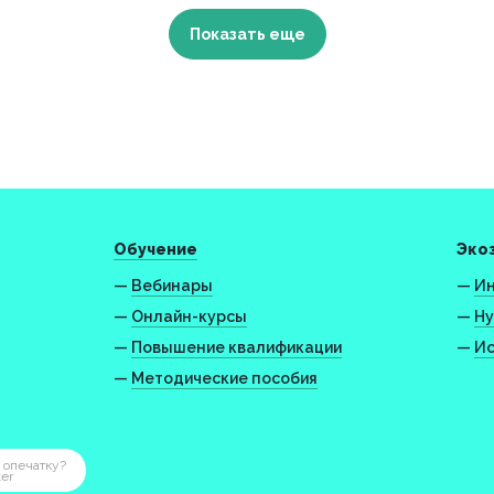
Показать еще
Обучение
Эко
—
Вебинары
—
Ин
—
Онлайн-курсы
—
Ну
—
Повышение квалификации
—
Ис
—
Методические пособия
 опечатку?
ter