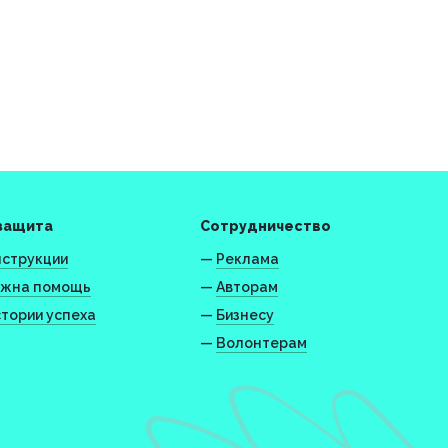
защита
Сотрудничество
струкции
—
Реклама
жна помощь
—
Авторам
тории успеха
—
Бизнесу
—
Волонтерам