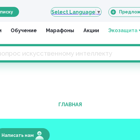
Select Language
▼
писку
Предлож
и
Обучение
Марафоны
Акции
Экозащита
ГЛАВНАЯ
Написать нам