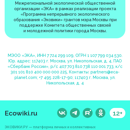
Межрегиональной экологической общественной
организации «ЭКА» в рамках реализации проекта
«Программа непрерывного экологического
образования «Эковики» грантов мэра Москвы при
поддержке Комитета общественных связей
и молодежной политики города Москвы.
МЭОО «ЭКА», ИНН 7 724 299 109, ОГРН 1 107 799 034 530.
Юр. адрес: 117403 г. Москва, ул. Никопольская, д. 4, ПАО
«Сбербанк России», р/с 407 703 810 738 110 001 733, к/с
301 101 810 400 000 000 225, Контакты:
partners@eca-
planet.com
;
+7 495 228-17-90
; 117403 г. Москва, ул.
Никопольская, д. 4
Ecowiki.ru
12+
ЭКОВИКИ.РУ — платформа личных и коллективных