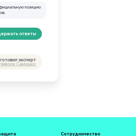
официальную позицию
ов.
держать
ответы
готовил эксперт
Нийоле Самошко
защита
Сотрудничество