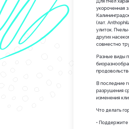
Для пчел хара
укороченная з
Калининградск
(лат. Anthoph
улиток. Пчелы
других насеко
совместно тру
Разные виды п
биоразнообраз
продовольстве
В последние г
разрушения ср
изменения кли
Что делать го
• Поддержите 