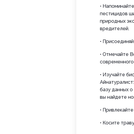
• Напоминайт
пестицидов ши
природных эк
вредителей.
• Присоединяй
• Отмечайте В
современного
• Изучайте би
Айнатуралист
базу данных о
вы найдете но
• Привлекайте
• Косите трав