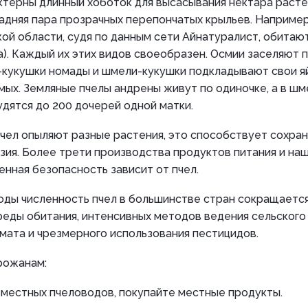
ктерны длинный хоботок для высасывания нектара расте
адняя пара прозрачных перепончатых крыльев. Например
ой области, судя по данным сети Айнатуралист, обитают
ila). Каждый их этих видов своеобразен. Осмии заселяют
-кукушки номады и шмели-кукушки подкладывают свои яй
мых. Земляные пчелы андрены живут по одиночке, а в ш
дятся до 200 дочерей одной матки.
чел опыляют разные растения, это способствует сохра
ия. Более трети производства продуктов питания и на
нная безопасность зависит от пчел.
оды численность пчел в большинстве стран сокращается
еды обитания, интенсивных методов ведения сельского 
мата и чрезмерного использования пестицидов.
рожанам:
местных пчеловодов, покупайте местные продукты.