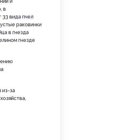
ний и
, в
 33 вида пчел
 пустые раковинки
ца в гнезда
мелином гнезде
нению
ша
 из-за
хозяйства,