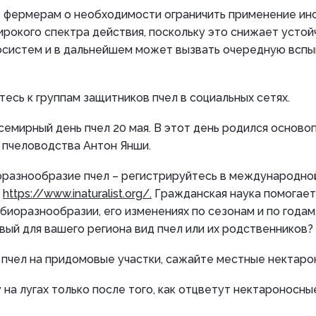
е фермерам о необходимости ограничить применение ин
рокого спектра действия, поскольку это снижает устой
осистем и в дальнейшем может вызвать очередную вспы
тесь к группам защитников пчел в социальных сетях.
семирный день пчел 20 мая. В этот день родился основ
 пчеловодства Антон Янши.
оразнообразие пчел – регистрируйтесь в международно
:
https://www.inaturalist.org/.
Гражданская наука помогает
 биоразнообразии, его изменениях по сезонам и по года
вый для вашего региона вид пчел или их родственников?
 пчел на придомовые участки, сажайте местные нектаро
у на лугах только после того, как отцветут нектароносны