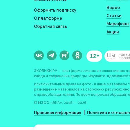
Видео
Оформить подписку
Статьи
О платформе
Марафоны
Обратная связь
Акции
12+
Шы
Нашли
ctrl+en
ЭКОВИКИ.РУ — платформа личных и коллективных де
следа и сохранения природы. Изучайте, вдохновляйт
Исключительные права на фото- и иные материалы 
размещение материалов на сторонних ресурсах не
с правообладателями. По всем вопросам обращайте
© МЭОО «ЭКА», 2018 — 2026
|
Правовая информация
Политика в отноше