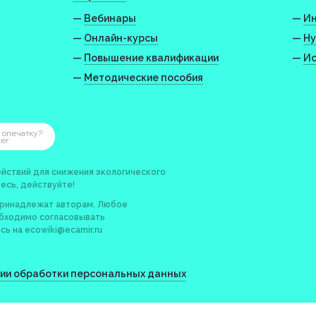
—
Вебинары
—
Ин
—
Онлайн-курсы
—
Ну
—
Повышение квалификации
—
Ис
—
Методические пособия
 опечатку?
ter
йствий для снижения экологического
есь, действуйте!
принадлежат авторам. Любое
обходимо согласовывать
сь на
ecowiki@ecamir.ru
нии обработки персональных данных