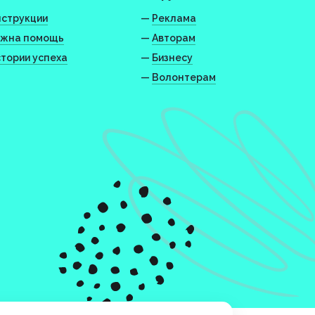
струкции
—
Реклама
жна помощь
—
Авторам
тории успеха
—
Бизнесу
—
Волонтерам