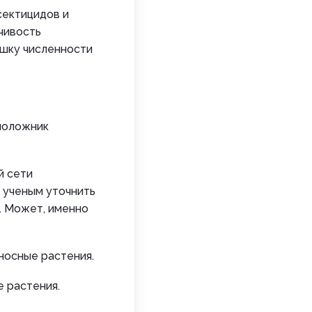
сектицидов и
чивость
шку численности
оположник
й сети
 ученым уточнить
м. Может, именно
носные растения.
е растения.