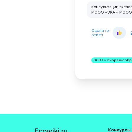
Консультации экспе
МЭОО «ЭКА». МЭОО «
Оцените
ответ
ООПТ и биоразнообр
Ecowiki.ru
Конкурсы