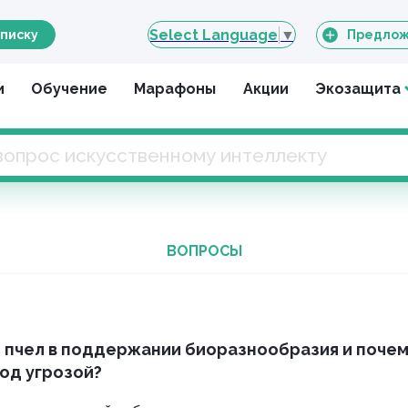
Select Language
▼
писку
Предлож
и
Обучение
Марафоны
Акции
Экозащита
ВОПРОСЫ
 пчел в поддержании биоразнообразия и почем
од угрозой?