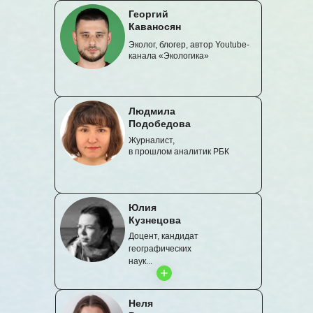
Георгий
Каваносян
Эколог, блогер, автор Youtube-
канала «Экологика»
Людмила
Подобедова
Журналист,
в прошлом аналитик РБК
Юлия
Кузнецова
Доцент, кандидат
географических
наук...
Неля