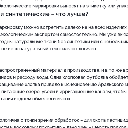
Экологические маркировки выносят на этикетку или упак
и синтетические – что лучше?
ркировку можно встретить далеко не на всех изделиях, 
экологическим экспертом самостоятельно. Мы уже выясн
годны натуральные ткани без синтетики или с небольши
не весь натуральный текстиль экологичен.
аспространенный материал в производстве, и в то же в
идов и расходу воды. Одна хлопковая футболка обойдет
ращивание хлопка привело к исчезновению Аральского м
, питающие озеро, увели в ирригационные каналы, чтобы
итания водоем обмелел и высох.
логична с точки зрения обработок – для скота пестицид
сти и восковому покрытию – ланолину – шерсть подходи