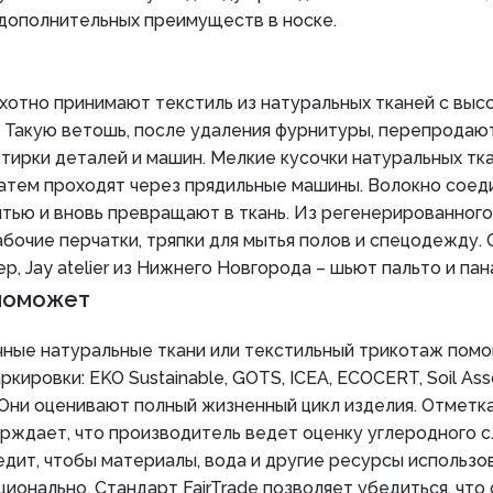
 дополнительных преимуществ в носке.
хотно принимают текстиль из натуральных тканей с выс
 Такую ветошь, после удаления фурнитуры, перепродают
тирки деталей и машин. Мелкие кусочки натуральных тка
затем проходят через прядильные машины. Волокно соед
тью и вновь превращают в ткань. Из регенерированного
бочие перчатки, тряпки для мытья полов и спецодежду.
р, Jay atelier из Нижнего Новгорода – шьют пальто и пан
поможет
чные натуральные ткани или текстильный трикотаж помо
кировки: EKO Sustainable, GOTS, ICEA, ECOCERT, Soil Asso
O. Они оценивают полный жизненный цикл изделия. Отметк
рждает, что производитель ведет оценку углеродного с
дит, чтобы материалы, вода и другие ресурсы использо
ионально. Стандарт FairTrade позволяет убедиться, что