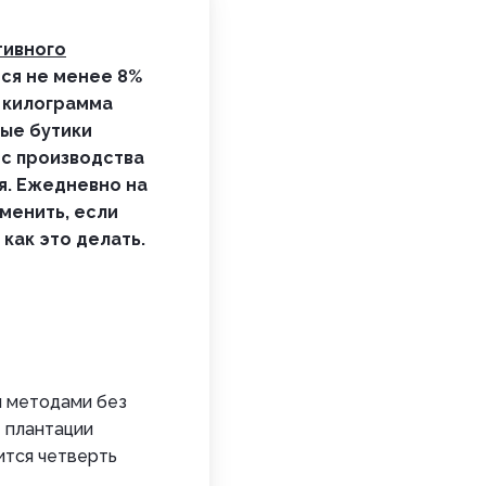
тивного
ся не менее 8%
о килограмма
ные бутики
 с производства
я. Ежедневно на
менить, если
как это делать.
и методами без
е плантации
ится четверть