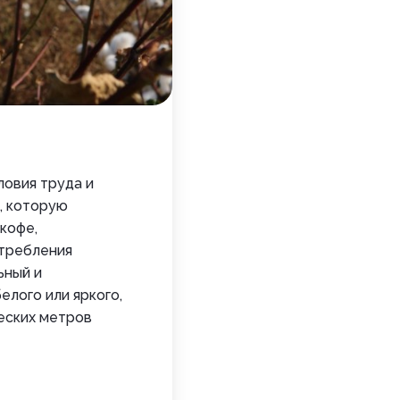
ловия труда и
, которую
кофе,
отребления
ьный и
елого или яркого,
ческих метров