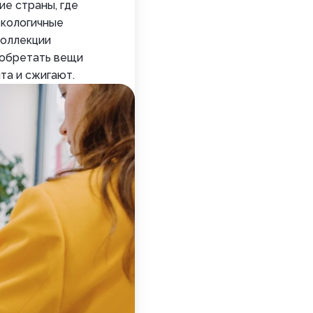
ие страны, где
экологичные
коллекции
иобретать вещи
та и сжигают.