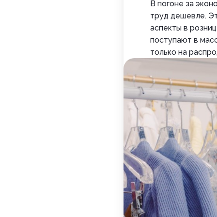
В погоне за экон
труд дешевле. Э
аспекты в розни
поступают в мас
только на распр