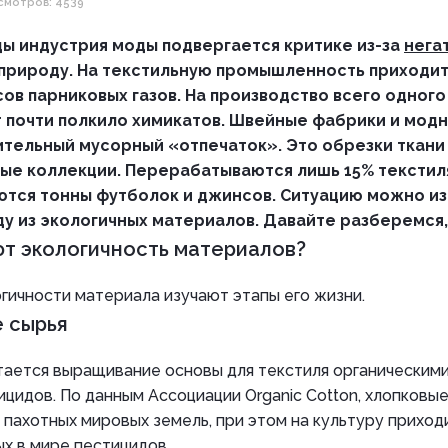
смотров: 4539
ды индустрия моды подвергается критике из-за
нега
природу. На текстильную промышленность приходит
ов парниковых газов. На производство всего одног
т почти полкило химикатов. Швейные фабрики и мод
ительный мусорный «отпечаток». Это обрезки ткани
ые коллекции. Перерабатываются лишь 15% текстил
ются тонны футболок и джинсов. Ситуацию можно из
у из экологичных материалов. Давайте разберемся, 
т экологичность материалов?
гичности материала изучают этапы его жизни.
 сырья
тается выращивание основы для текстиля органическим
цидов. По данным Ассоциации Organic Cotton, хлопковы
 пахотных мировых земель, при этом на культуру приход
х в мире пестицидов.