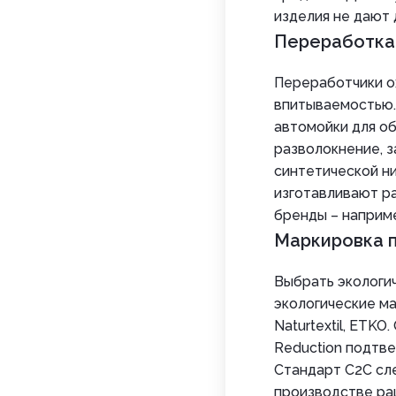
изделия не дают
Переработка
Переработчики о
впитываемостью.
автомойки для об
разволокнение, 
синтетической ни
изготавливают ра
бренды – наприме
Маркировка 
Выбрать экологи
экологические мар
Naturtextil, ETK
Reduction подтве
Стандарт C2C сле
производстве рац