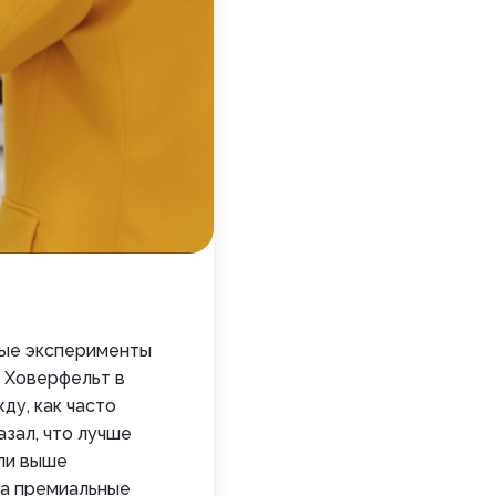
ные эксперименты
ф Ховерфельт в
ду, как часто
азал, что лучше
ли выше
 а премиальные