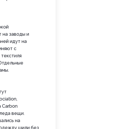
окой
 на заводы и
ней идут на
иняют с
 текстиля
 Отдельные
амы.
гут
ciation,
а Carbon
леда вещи.
вались на
 одежду шили без