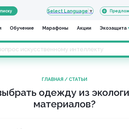
Select Language
▼
писку
Предлож
и
Обучение
Марафоны
Акции
Экозащита
ГЛАВНАЯ
/
СТАТЬИ
выбрать одежду из эколог
материалов?