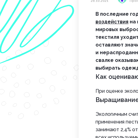
28.10.2021
Про
В последние го
воздействия
на 
мировых выброс
текстиля уходи
оставляют знач
и нераспроданн
свалке оказыва
выбирать одежд
Как оцениваю
При оценке эколо
Выращивание
Экологичным счи
применения пести
занимают 2,4% от
всех используемы