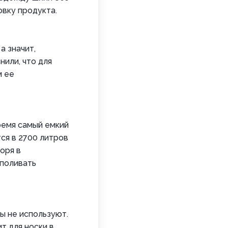
овку продукта.
а значит,
или, что для
м ее
ремя самый емкий
ся в 2700 литров
оря в
 поливать
ы не используют.
т для носки в