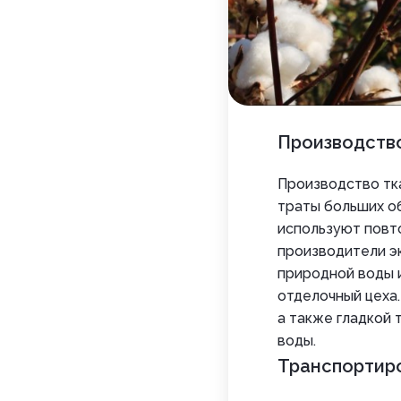
Производств
Производство тк
траты больших об
используют повто
производители э
природной воды 
отделочный цеха.
а также гладкой 
воды.
Транспортир