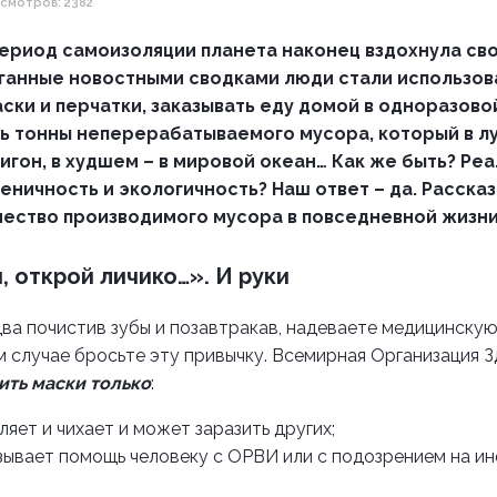
смотров: 2382
 период самоизоляции планета наконец вздохнула св
уганные новостными сводками люди стали использов
ки и перчатки, заказывать еду домой в одноразовой
ь тонны неперерабатываемого мусора, который в л
игон, в худшем – в мировой океан… Как же быть? Реа
еничность и экологичность? Наш ответ – да. Рассказ
чество производимого мусора в повседневной жизни
, открой личико…». И руки
два почистив зубы и позавтракав, надеваете медицинскую 
м случае бросьте эту привычку. Всемирная Организация 
ить маски только
:
ляет и чихает и может заразить других;
азывает помощь человеку с ОРВИ или с подозрением на и