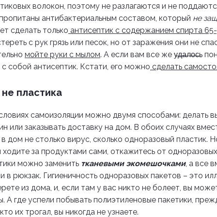
тиковых волокон, поэтому не разлагаются и не поддаютс
и пропитаны антибактериальным составом, который
не за
ет сделать только
антисептик с содержанием спирта 65-
тереть с рук грязь или песок, но от заражения они не спа
тельно
мойте руки с мылом
. А если вам все же у̶д̶а̶л̶о̶с̶ь
пон
е с собой антисептик. Кстати, его можно
сделать самосто
а не пластика
словиях самоизоляции можно двумя способами: делать в
н или заказывать доставку на дом. В обоих случаях вмес
 в дом не столько вирус, сколько одноразовый пластик. 
ы ходите за продуктами сами, откажитесь от одноразовых
тики можно заменить
тканевыми экомешочками
, а все 
и в рюкзак. Гигиеничность одноразовых пакетов – это ил
ете из дома, и, если там у вас никто не болеет, вы може
ы. А где успели побывать полиэтиленовые пакетики, преж
 кто их трогал, вы никогда не узнаете.