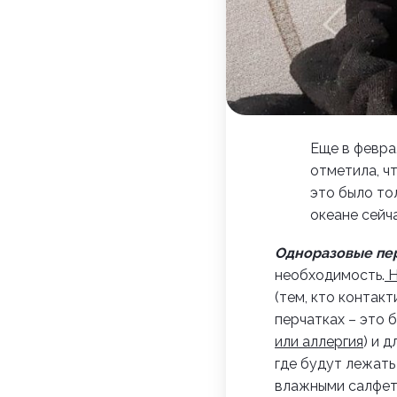
Еще в февра
отметила, ч
это было то
океане сейча
Одноразовые пе
необходимость.
Н
(тем, кто контак
перчатках – это 
или аллергия
) и 
где будут лежать
влажными салфетк