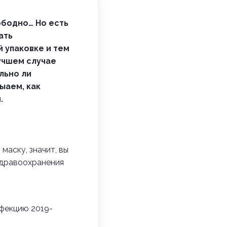
ободно… Но есть
ать
 упаковке и тем
учшем случае
льно ли
ыаем, как
.
маску, значит, вы
Здравоохранения
нфекцию 2019-