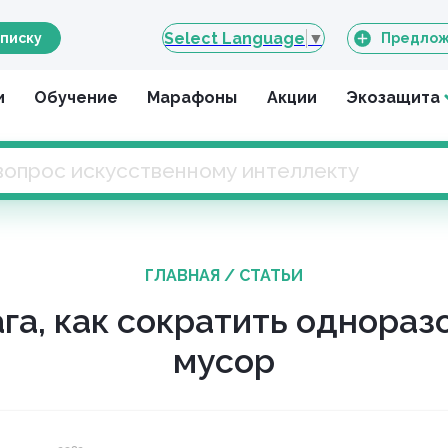
Select Language
▼
писку
Предлож
и
Обучение
Марафоны
Акции
Экозащита
ГЛАВНАЯ
/
СТАТЬИ
ага, как сократить однораз
мусор