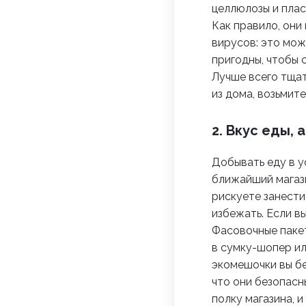
целлюлозы и плас
Как правило, он
вирусов: это мож
пригодны, чтобы с
Лучше всего тща
из дома, возьмит
2. Вкус еды, 
Добывать еду в у
ближайший магази
рискуете занести
избежать.
Если в
Фасовочные паке
в сумку-шопер ил
экомешочки вы бер
что они безопасн
полку магазина, и