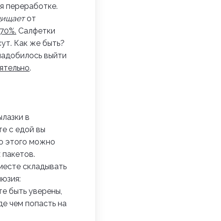
я переработке.
щищает
от
70%.
Салфетки
сут.
Как же быть?
адобилось выйти
ятельно
.
ылазки в
те с едой вы
Но этого можно
 пакетов.
вместе складывать
люзия:
те быть уверены,
де чем попасть на