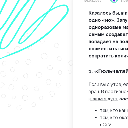
19.04.2020
Про
Казалось бы, в
одно «но». Зап
одноразовые мас
самым создават
попадает на пол
совместить гиги
сократить коли
1. «Гюльчатай
Если вы с утра, е
врач. В противно
рекомендует
нос
тем, кто каш
тем, кто ок
nCoV;