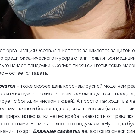
ле организация OceanAsia, которая занимается защитой о
то среди океанического мусора
стали появляться медици
лько начало пандемии. Сколько тысяч синтетических масо
с – остается гадать.
рчатки
– тоже скорее дань коронавирусной моде, чем ре
осить их нужно
только врачам, рекомендуется – продавц
тирует с большим числом людей). А просто так ходить в л
бессмысленно и беспощадно для вашей кожи (может появ
для природы: перчатки не перерабатываются и отправляют
 столетиями.
Если вы только что подумали: «Ну, тогда бу
ами», то зря.
Влажные салфетки
делаются из смеси си