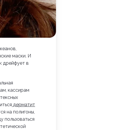
кеанов,
нские маски
. И
к дрейфует в
альная
ам, кассирам
атексных
иться
дерматит
ся на полигоны,
ду пользоваться
нтетической