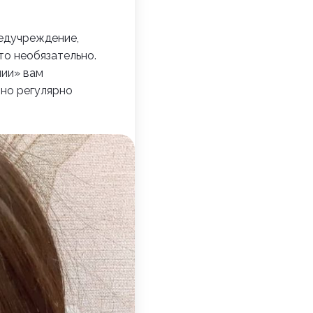
медучреждение,
то необязательно.
нии» вам
жно регулярно