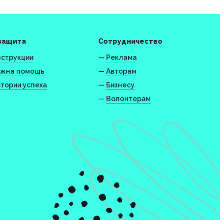
защита
Сотрудничество
струкции
—
Реклама
жна помощь
—
Авторам
тории успеха
—
Бизнесу
—
Волонтерам