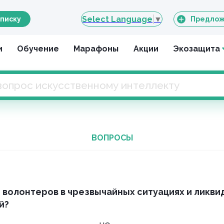
Select Language
▼
писку
Предлож
и
Обучение
Марафоны
Акции
Экозащита
ВОПРОСЫ
 волонтеров в чрезвычайных ситуациях и ликви
й?