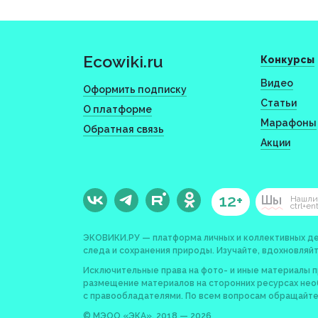
Ecowiki.ru
Конкурсы
Видео
Оформить подписку
Статьи
О платформе
Марафоны
Обратная связь
Акции
12+
Шы
Нашли
ctrl+en
ЭКОВИКИ.РУ — платформа личных и коллективных де
следа и сохранения природы. Изучайте, вдохновляйт
Исключительные права на фото- и иные материалы 
размещение материалов на сторонних ресурсах не
с правообладателями. По всем вопросам обращайте
© МЭОО «ЭКА», 2018 — 2026