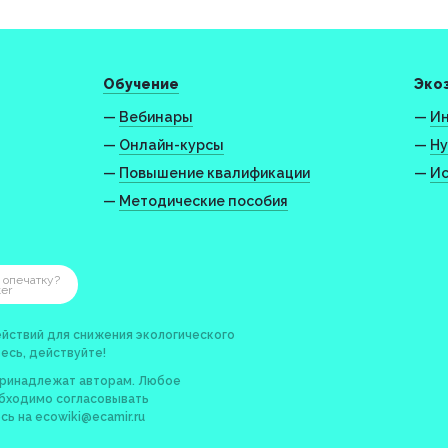
Обучение
Эко
—
Вебинары
—
Ин
—
Онлайн-курсы
—
Ну
—
Повышение квалификации
—
Ис
—
Методические пособия
 опечатку?
ter
йствий для снижения экологического
есь, действуйте!
принадлежат авторам. Любое
обходимо согласовывать
сь на
ecowiki@ecamir.ru