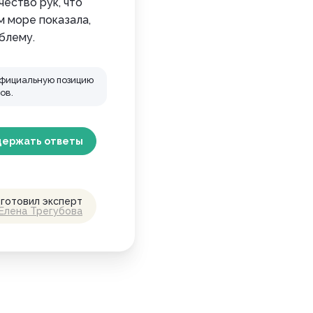
чество рук, что
м море показала,
блему.
официальную позицию
ов.
держать
ответы
готовил эксперт
Елена Трегубова