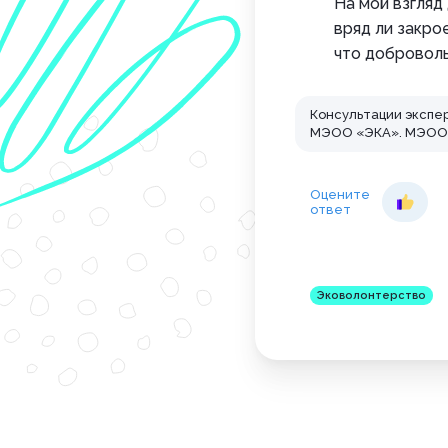
На мой взгляд
вряд ли закро
что доброволь
Консультации экспе
МЭОО «ЭКА». МЭОО «
Оцените
ответ
Эковолонтерство