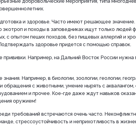
ерьезные добровольческие мероприятия, типа многоднев
совершеннолетних.
дготовка и здоровье. Часто имеют решающее значение.
 экотроп и походы в заповедниках ищут только людей 
х, с опытом пеших походов, без пищевых аллергий и хр
 Подтверждать здоровье придется с помощью справок.
 прививки. Например, на Дальний Восток России нужна 
 знания. Например, в биологии, зоологии, геологии, геог
и обращения с животными, умение нырять с аквалангом,
удованием и прочее. Кое-где даже ждут навыков оказа
дения оружием!
реди требований встречаются очень часто. Неконфликтн
манде, стрессоустойчивость и неприхотливость в жизне