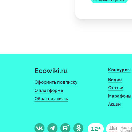
Эковолонтерство
Ecowiki.ru
Конкурсы
Видео
Оформить подписку
Статьи
О платформе
Марафоны
Обратная связь
Акции
12+
Шы
Нашли
ctrl+en