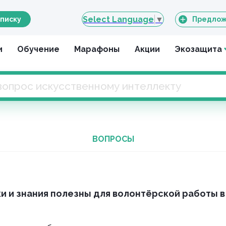
Select Language
▼
писку
Предлож
и
Обучение
Марафоны
Акции
Экозащита
ВОПРОСЫ
и и знания полезны для волонтёрской работы в