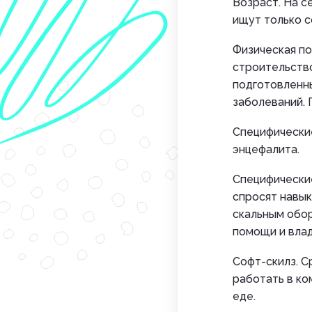
Возраст. На с
ищут только 
Физическая по
строительство
подготовленны
заболеваний.
Специфические
энцефалита.
Специфические
спросят навык
скальным обор
помощи и вла
Софт-скилз. С
работать в ко
еде.