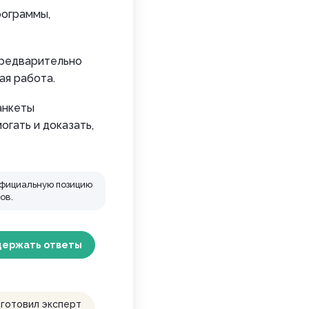
рограммы,
предварительно
ая работа.
анкеты
огать и доказать,
официальную позицию
ов.
держать
ответы
готовил эксперт