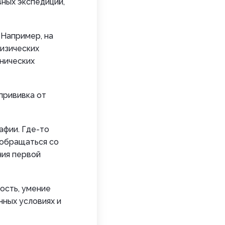
ных экспедиций,
 Например, на
физических
онических
прививка от
рафии. Где-то
 обращаться со
ния первой
ость, умение
нных условиях и