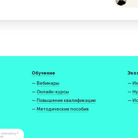
Обучение
Эко
—
Вебинары
—
Ин
—
Онлайн-курсы
—
Ну
—
Повышение квалификации
—
Ис
—
Методические пособия
 опечатку?
ter