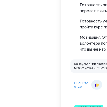
Готовность оп
перелет, экип
Готовность уч
пройти курс п
Мотивация. Эт
волонтера поп
что вы чем-то
Консультации экспе
МЭОО «ЭКА». МЭОО «
Оцените
ответ