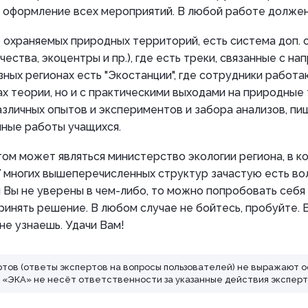
оформление всех мероприятий. В любой работе должен 
охраняемых природных территорий, есть система доп. 
чества, экоцентры и пр.), где есть треки, связанные с н
азных регионах есть "Экостанции", где сотрудники работа
ах теории, но и с практическими выходами на природные
зличных опытов и экспериментов и забора анализов, пи
чные работы учащихся.
ом может являться министерство экологии региона, в к
У многих вышеперечисленных структур зачастую есть в
и Вы не уверены в чем-либо, то можно попробовать себя
ринять решение. В любом случае не бойтесь, пробуйте. 
не узнаешь. Удачи Вам!
ртов (ответы экспертов на вопросы пользователей) не выражают 
ЭКА» не несёт ответственности за указанные действия эксперт