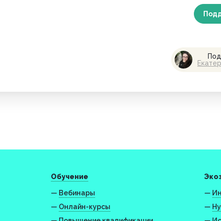
Под
Под
Екате
Обучение
Эко
—
Вебинары
—
Ин
—
Онлайн-курсы
—
Ну
—
Повышение квалификации
—
Ис