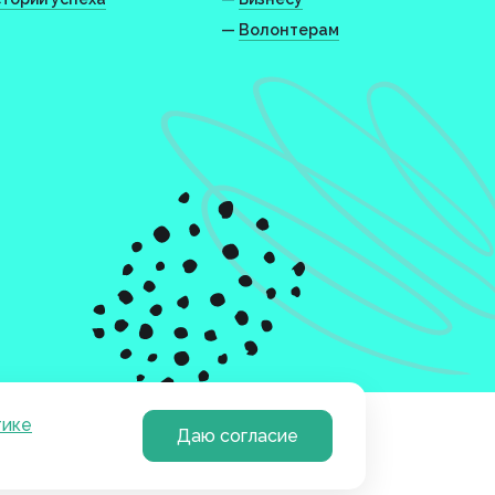
—
Волонтерам
тике
Даю согласие