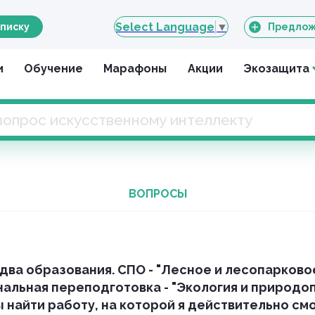
Select Language
▼
писку
Предлож
и
Обучение
Марафоны
Акции
Экозащита
ВОПРОСЫ
 два образования. СПО - "Лесное и лесопарково
льная переподготовка - "Экология и природоп
 найти работу, на которой я действительно см