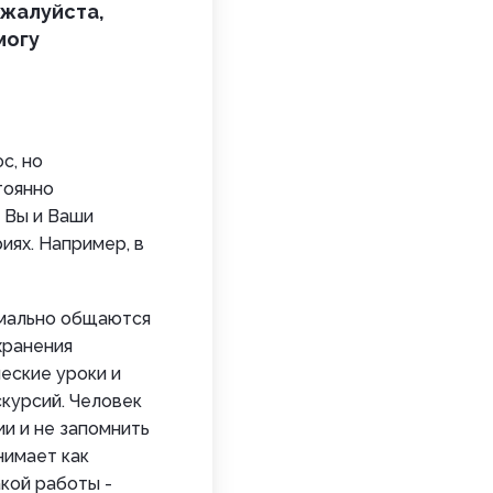
ожалуйста,
могу
с, но
тоянно
о Вы и Ваши
иях. Например, в
имально общаются
хранения
еские уроки и
курсий. Человек
и и не запомнить
нимает как
кой работы -