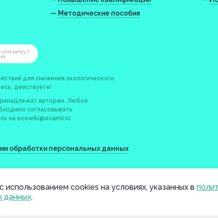
—
Методические пособия
 опечатку?
ter
йствий для снижения экологического
есь, действуйте!
принадлежат авторам. Любое
обходимо согласовывать
сь на
ecowiki@ecamir.ru
нии обработки персональных данных
с использованием cookies на условиях, указанных в
поли
х данных
.