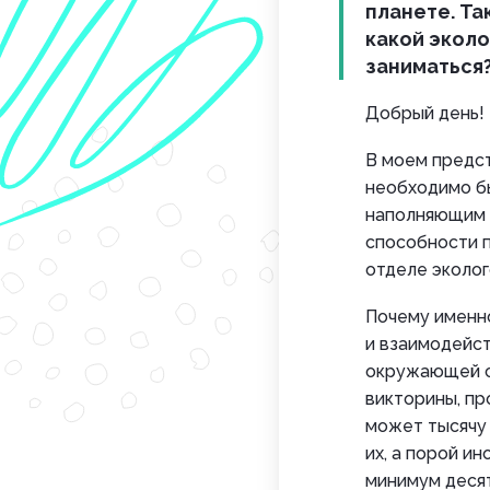
планете. Та
какой экол
заниматься
Добрый день!
В моем предст
необходимо б
наполняющим с
способности п
отделе эколог
Почему именн
и взаимодейс
окружающей ср
викторины, пр
может тысячу 
их, а порой и
минимум десят