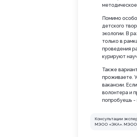
методическое 
Помимо особо 
детского твор
экологии. В р
только в рамк
проведения ра
курируют нау
Также вариант
проживаете. 
вакансии. Есл
волонтера и п
попробуешь - 
Консультации экспе
МЭОО «ЭКА». МЭОО «