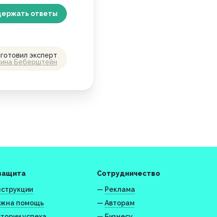
держать
ответы
готовил эксперт
рина Беберштейн
защита
Сотрудничество
струкции
—
Реклама
жна помощь
—
Авторам
тории успеха
—
Бизнесу