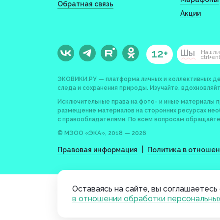
Обратная связь
Акции
12+
Шы
Нашли
ctrl+en
ЭКОВИКИ.РУ — платформа личных и коллективных де
следа и сохранения природы. Изучайте, вдохновляйт
Исключительные права на фото- и иные материалы 
размещение материалов на сторонних ресурсах не
с правообладателями. По всем вопросам обращайте
© МЭОО «ЭКА», 2018 — 2026
|
Правовая информация
Политика в отноше
Оставаясь на сайте, вы соглашаетесь 
в отношении обработки персональны