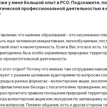
кже у меня большой опыт в РСО. Подскажите, п
огической профессиональной деятельностью я 
?
авлении, что наличие образования - это несомненно плю
ыть еще человеком инициативным, легкообучаемым, пос
вой опыт и насмотренность. Если в Вас это все есть, т
ригодились бы в особо охраняемых природных территор
о-просветительской деятельности.
о этот отдел? Потому что именно там сотрудники макс
твуют с разными целевыми аудиториями по вопросам со
еды в разных форматах - волонтерские акции, экологич
офилактические беседы с посетителями, проведение экс
раз прочитать правила посещения природной территори
ногда волонтерская акция или экскурсия по заповеднику с
ки вопросов. Помимо общения, есть и другая сторона та