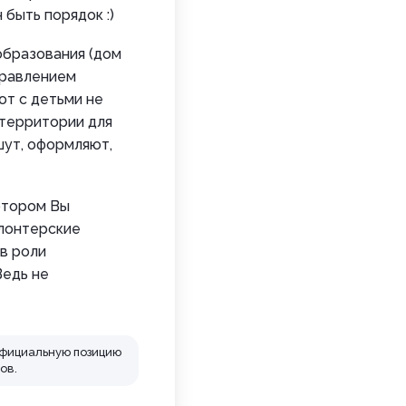
быть порядок :)
образования (дом
аправлением
ют с детьми не
 территории для
шут, оформляют,
отором Вы
олонтерские
 в роли
Ведь не
официальную позицию
ов.