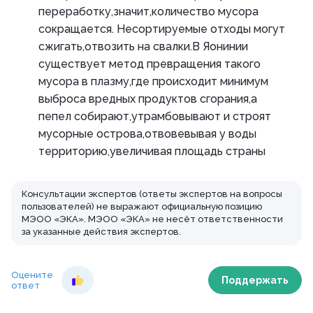
переработку,значит,количество мусора
сокращается. Несортируемые отходы могут
сжигать,отвозить на свалки.В Яонинии
существует метод превращения такого
мусора в плазму,где происходит минимум
выброса вредных продуктов сгорания,а
пепел собирают,утрамбовывают и строят
мусорные острова,отвовевывая у воды
территорию,увеличивая площадь страны
Консультации экспертов (ответы экспертов на вопросы
пользователей) не выражают официальную позицию
МЭОО «ЭКА». МЭОО «ЭКА» не несёт ответственности
за указанные действия экспертов.
Оцените
Поддержать
ответ