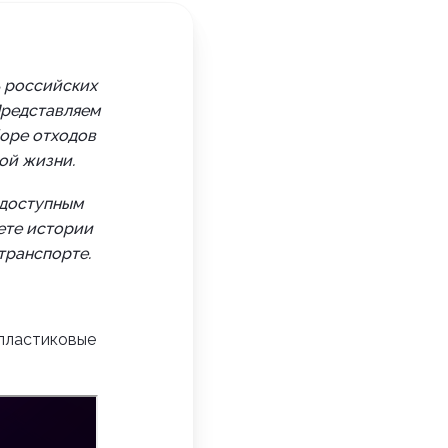
ь российских
 Представляем
оре отходов
ой жизни.
 доступным
аете истории
транспорте.
 пластиковые