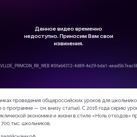
амках проведения общероссийских уроков для школьнико
 о программе — см. внизу статьи). С 2016 года серию ур
иклической экономике и жизни в стиле «Ноль отходов» п
 700 тыс. школьников.
зделяйснами.рф