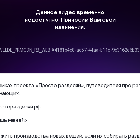
амках проекта «Просто разделяй», путеводителя про ра
инающих.
осторазделяй.рф
ишь меня?»
ужить производства новых вещей, если их собирать раз