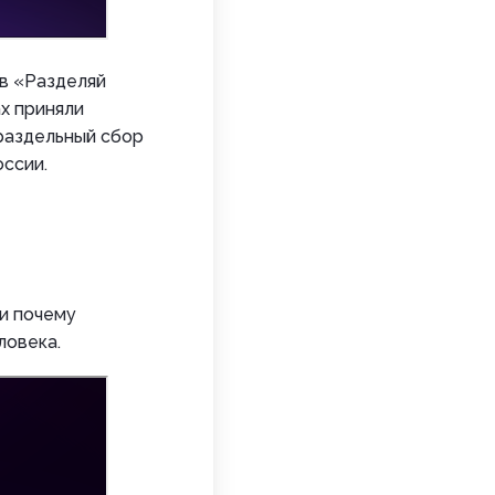
в «Разделяй
ах приняли
 раздельный сбор
ссии.
 и почему
ловека.