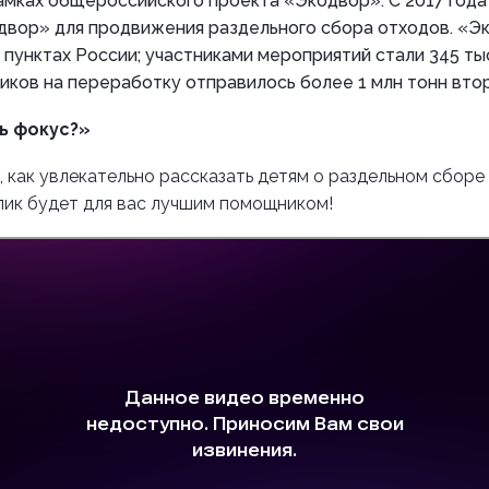
амках общероссийского проекта «Экодвор». С 2017 года
двор» для продвижения раздельного сбора отходов. «
 пунктах России; участниками мероприятий стали 345 ты
иков на переработку отправилось более 1 млн тонн втор
ь фокус?»
е, как увлекательно рассказать детям о раздельном сборе
лик будет для вас лучшим помощником!