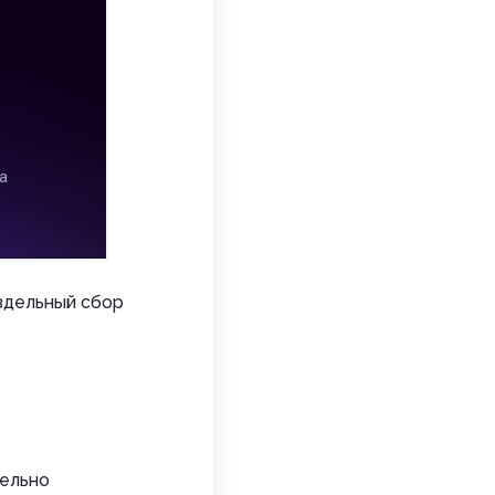
здельный сбор
дельно