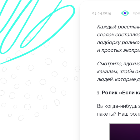
03.04.2019
Про
Каждый россиянин
свалок составляе
подборку ролико
и простых экопри
Смотрите, вдохно
каналам, чтобы о
людей, которые 
1.
Ролик «Если к
Вы когда-нибудь 
пакеты? Наш роли