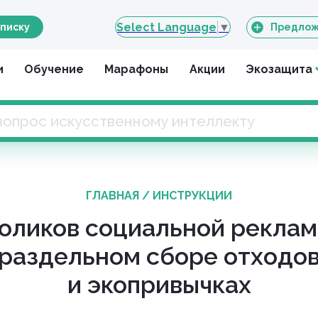
Select Language
▼
писку
Предлож
и
Обучение
Марафоны
Акции
Экозащита
ГЛАВНАЯ
/
ИНСТРУКЦИИ
роликов социальной реклам
раздельном сборе отходо
и экопривычках