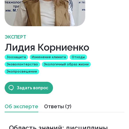
ЭКСПЕРТ
Лидия Корниенко
Зоозащита
Изменение климата
Отходы
Эковолонтерство
Экологичный образ жизни
Экопросвещение
Задать вопрос
Об эксперте
Ответы (7)
Область знаний: дисциплины