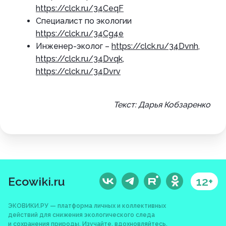
https://clck.ru/34CeqF
Специалист по экологии
https://clck.ru/34Cg4e
Инженер-эколог –
https://clck.ru/34Dvnh
,
https://clck.ru/34Dvqk
,
https://clck.ru/34Dvrv
Текст: Дарья Кобзаренко
Ecowiki.ru
12+
ЭКОВИКИ.РУ — платформа личных и коллективных
действий для снижения экологического следа
и сохранения природы. Изучайте, вдохновляйтесь,