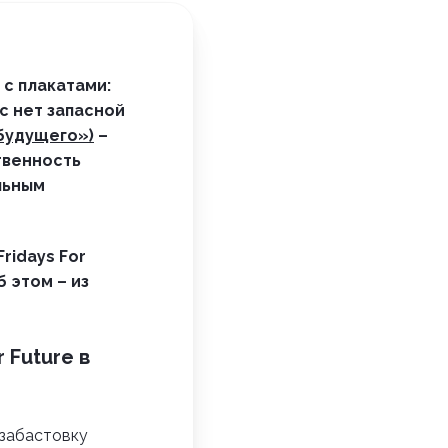
 с плакатами:
ас нет запасной
 будущего»)
–
твенность
льным
ridays For
 этом – из
 Future в
о забастовку