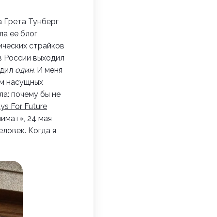
да Грета Тунберг
а ее блог,
ических страйков
 в России выходил
одил
один
. И меня
ем насущных
ла: почему бы не
ys For Future
лимат», 24 мая
еловек. Когда я