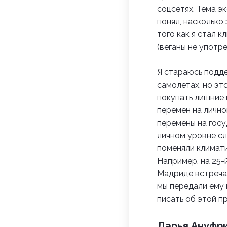
соцсетях.
Тема эк
понял, насколько 
того как я стал 
(веганы не упот
Я стараюсь подд
самолетах, но эт
покупать лишние
перемен на личн
перемены на госу
личном уровне сл
поменяли климати
Например, на 25-
Мадриде встречал
мы передали ему 
писать об этой п
Дарья Ануфрие