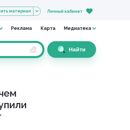
ить материал
Личный кабинет
Реклама
Карта
Медиатека
Найти
ачем
тупили
т