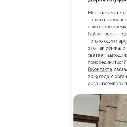
Мое знакомство с 
только появилась
некоторое время 
(забастовок
―
пр
только один паре
это так обижало 
хватает, выходил
присоединиться? 
ВКонтакте
, связ
2019 года, я орга
организовывала п