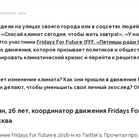
смотров: 1909
дели на улицах своего города или в соцсетях людей
 «Спасай климат сегодня, чтобы жить завтра!», «У н
 Это участники
Fridays For Future (FFF, «Пятницы ради
 движения, которое призывает политиков и общес
рировать климатический кризис и перейти к решите
ет изменение климата? Как они пришли в движение F
ни делают, чтобы уменьшить свой личный экослед? Об
, 26 лет, координатор движения Fridays For
сква
ние Fridays For Future в 2018-м из Twitter’а. Прочитал пр