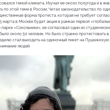
совался темой климата. Изучал ее около полугода и в янв
ь по этой теме в России. Читал законодательство по од
динственная форма протеста, которая не требует соглас
 15 марта в Москве будет акция в рамках первой «глобаль
д-парке «Сокольники», ее согласовал один из студенческ
 было около 50 человек. Но было странно протестовать в 
еделю стал выходить на одиночный пикет на Пушкинскую 
внимание людей.