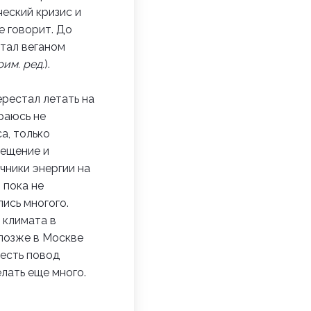
ческий кризис и
е говорит.
До
стал веганом
рим. ред.
).
ерестал летать на
раюсь не
а, только
вещение и
чники энергии на
 пока не
ись многого.
 климата в
позже в Москве
есть повод
лать еще много.