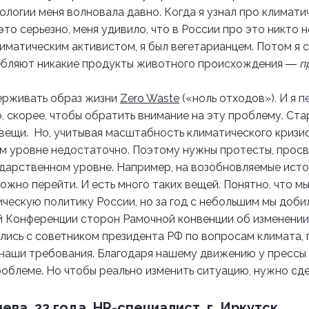
ологии меня волновала давно. Когда я узнал про климати
это серьезно, меня удивило, что в России про это никто н
климатическим активистом, я был вегетарианцем. Потом я 
ребляют никакие продукты животного происхождения
―
п
ерживать образ жизни
Zero Waste
(«ноль отходов»). И я п
о, скорее, чтобы обратить внимание на эту проблему. Ста
 вещи.
Но, учитывая масштабность климатического кризис
ом уровне недостаточно. Поэтому нужны протесты, прос
дарственном уровне. Например, на возобновляемые исто
ожно перейти. И есть много таких вещей.
Понятно, что мы
ческую политику России, но за год с небольшим мы добил
й Конференции сторон Рамочной конвенции об изменении
ись с советником президента РФ по вопросам климата, 
наши требования. Благодаря нашему движению у прессы 
роблеме. Но чтобы реально изменить ситуацию, нужно сде
ва, 22 года, HR-специалист, г. Иркутск