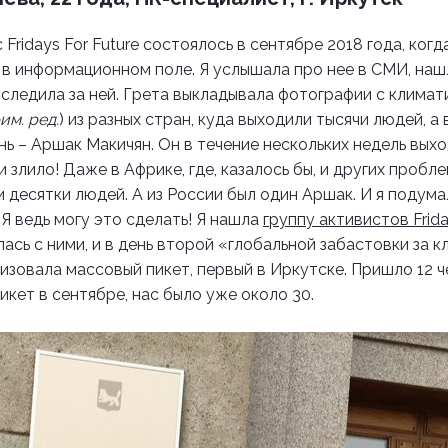
Fridays For Future состоялось в сентябре 2018 года, ког
 в информационном поле. Я услышала про нее в СМИ, нашл
следила за ней. Грета выкладывала фотографии с климат
им. ред.
) из разных стран, куда выходили тысячи людей, а
нь – Аршак Макичян.
Он в течение нескольких недель вых
и злило! Даже в Африке, где, казалось бы, и других пробл
и десятки людей. А из России был один Аршак. И я подума
Я ведь могу это сделать!
Я нашла
группу активистов Frida
алась с ними, и в день второй «глобальной забастовки за к
низовала массовый пикет, первый в Иркутске. Пришло 12 ч
икет в сентябре, нас было уже около 30.