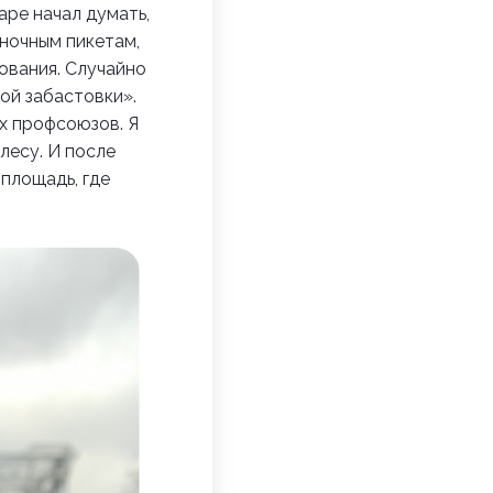
аре начал думать,
иночным пикетам,
ования. Случайно
ной забастовки».
их профсоюзов. Я
лесу. И после
площадь, где