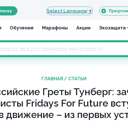
Select Language
▼
писку
Предлож
и
Обучение
Марафоны
Акции
Экозащита
ГЛАВНАЯ
/
СТАТЬИ
сийские Греты Тунберг: з
исты Fridays For Future вс
в движение – из первых ус