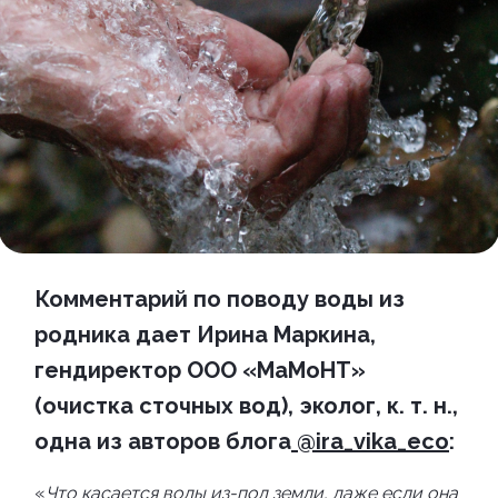
Комментарий по поводу воды из
родника
дает Ирина Маркина,
гендиректор ООО «МаМоНТ»
(очистка сточных вод), эколог, к. т. н.,
одна из авторов блога
@ira_vika_eco
:
«
Что касается воды из-под земли, даже если она