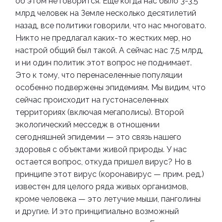
об этом не говорится. Еще когда нас было 3-3,5
млрд человек на Земле несколько десятилетий
назад, все политики говорили, что нас многовато.
Никто не предлагал каких-то жестких мер, но
настрой общий был такой. А сейчас нас 7,5 млрд,
и ни один политик этот вопрос не поднимает.
Это к тому, что перенаселенные популяции
особенно подвержены эпидемиям. Мы видим, что
сейчас происходит на густонаселенных
территориях (включая мегаполисы).
Второй
экологический месседж в отношении
сегодняшней эпидемии — это связь нашего
здоровья с объектами живой природы. У нас
остается вопрос, откуда пришел вирус? Но в
принципе этот вирус (коронавирус — прим. ред.)
известен для целого ряда живых организмов,
кроме человека — это летучие мыши, панголины
и другие. И это принципиально возможный