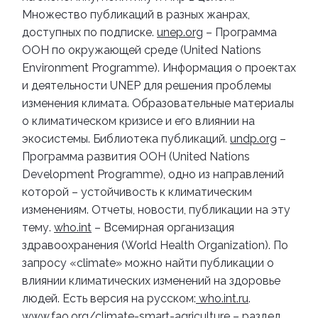
Множество публикаций в разных жанрах,
доступных по подписке.
unep.org
– Программа
ООН по окружающей среде (United Nations
Environment Programme). Информация о проектах
и деятельности UNEP для решения проблемы
изменения климата. Образовательные материалы
о климатическом кризисе и его влиянии на
экосистемы. Библиотека публикаций.
undp.org
–
Программа развития ООН (United Nations
Development Programme), одно из направлений
которой – устойчивость к климатическим
изменениям. Отчеты, новости, публикации на эту
тему.
who.int
– Всемирная организация
здравоохранения (World Health Organization). По
запросу «climate» можно найти публикации о
влиянии климатических изменений на здоровье
людей. Есть версия на русском:
who.int.ru
.
www.fao.org/climate-smart-agriculture
– раздел