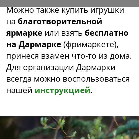
Можно также купить игрушки
на
благотворительной
ярмарке
или взять
бесплатно
3
на Дармарке
(фримаркете),
принеся взамен что-то из дома.
Для организации Дармарки
Украшай с пользой
всегда можно воспользоваться
нашей
инструкцией
.