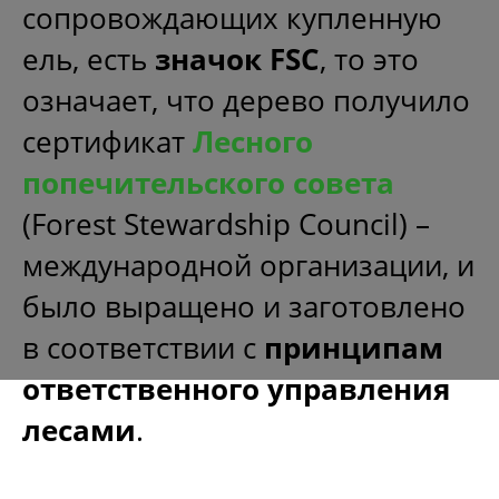
сопровождающих купленную
ель, есть
значок FSC
, то это
означает, что дерево получило
сертификат
Лесного
попечительского совета
(Forest Stewardship Council) –
международной организации, и
было выращено и заготовлено
в соответствии с
принципам
ответственного управления
лесами
.
2