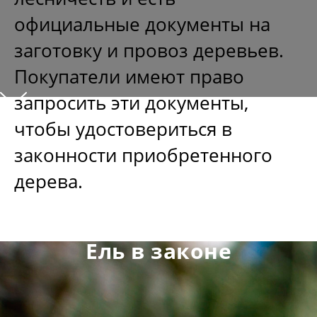
официальные документы на
заготовку и провоз деревьев.
Покупатели имеют право
запросить эти документы,
чтобы удостовериться в
законности приобретенного
1
дерева.
Ель в законе