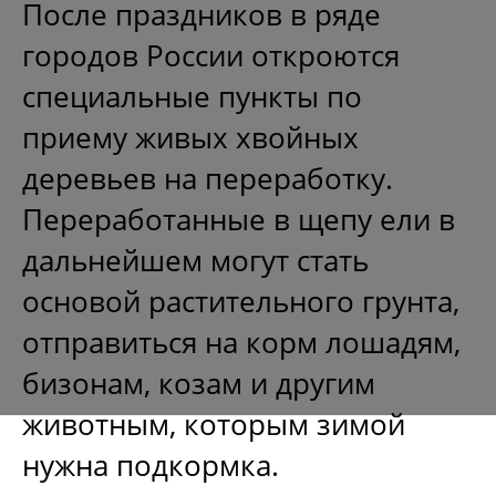
После праздников в ряде
городов России откроются
специальные пункты по
приему живых хвойных
деревьев на переработку.
Переработанные в щепу ели в
дальнейшем могут стать
основой растительного грунта,
отправиться на корм лошадям,
бизонам, козам и другим
животным, которым зимой
нужна подкормка.