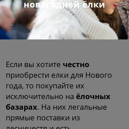
новогодней ёлки
Если вы хотите
честно
приобрести елки для Нового
года, то покупайте их
исключительно на
ё
лочных
базарах
. На них легальные
прямые поставки из
лесничеств и есть