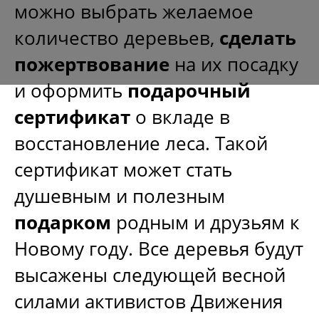
можно выбрать желаемое
количество деревьев,
сделать
пожертвование
на их посадку
и оформить
подарочный
сертифика
т
о вкладе в
восстановление леса. Такой
5
сертификат может стать
душевным и полезным
подарком
родным и друзьям к
Срубил – посади
Новому году. Все деревья будут
высажены следующей весной
силами активистов Движения