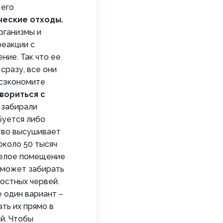
 его
ческие отходы.
рганизмы и
реакции с
ние. Так что ее
сразу, все они
 сэкономите
вориться с
 забирали
буется либо
тво высушивает
около 50 тысяч
 целое помещение
 может забирать
остных червей.
е один вариант –
ать их прямо в
й. Чтобы