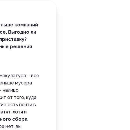
ольше компаний
се. Выгодно ли
 приставку?
чные решения
 макулатура – все
Меньше мусора
– налицо
ит от того, куда
акие есть почти в
атят, хотя и
ного сбора
а нет, вы