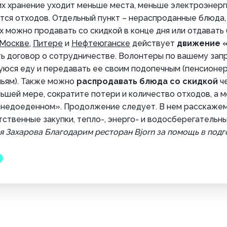
а их хранение уходит меньше места, меньше электроэнерги
тся отходов. Отдельный пункт – нераспроданные блюда,
 можно продавать со скидкой в конце дня или отдавать
Москве
,
Питере
и
Нефтеюганске
действует
движение 
ь договор о сотрудничестве. Волонтеры по вашему зап
уюся еду и передавать ее своим подопечным (пенсионе
ьям). Также можно
распродавать блюда со скидкой
ч
еньшей мере, сократите потери и количество отходов, а 
«недоеденном». Продолжение следует. В нем расскажем
ственные закупки, тепло-, энерго- и водосберегательны
я Захарова
Благодарим ресторан Bjorn за помощь в под