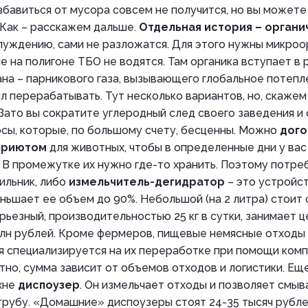
збавиться от мусора совсем не получится, но вы можете
 Как – расскажем дальше.
Отдельная история – органи
луждению, сами не разложатся. Для этого нужны микроо
е на полигоне ТБО не водятся. Там органика вступает в 
а – парникового газа, вызывающего глобальное потепле
 перерабатывать. Тут несколько вариантов, но, скажем 
Зато вы сократите углеродный след своего заведения и
сы, которые, по большому счету, бесценны. Можно
дого
приютом
для животных, чтобы в определенные дни у вас
 В промежутке их нужно где-то хранить. Поэтому потре
ильник, либо
измельчитель-дегидратор
– это устройс
еньшает ее объем до 90%. Небольшой (на 2 литра) стоит 
рьезный, производительностью 25 кг в сутки, занимает
 млн рублей. Кроме фермеров, пищевые немясные отходы
я специализируется на их переработке при помощи комп
тно, сумма зависит от объемов отходов и логистики. Ещ
ухне
диспоузер
. Он измельчает отходы и позволяет смыв
рубу. «Домашние» диспоузеры стоят 24-35 тысяч рубле