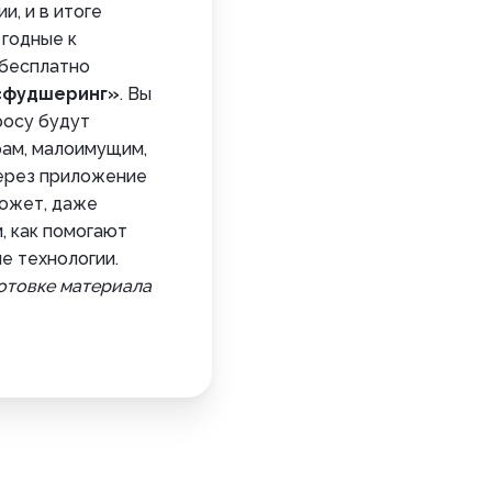
и, и в итоге
 годные к
 бесплатно
«фудшеринг»
. Вы
росу будут
рам, малоимущим,
ерез приложение
может, даже
, как помогают
е технологии.
готовке материала