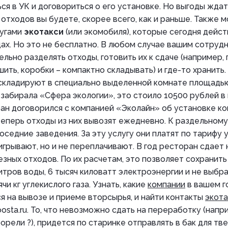
я в УК и договориться о его установке. Но выгоды ждат
 отходов вы будете, скорее всего, как и раньше. Также 
лугами
экотакси
(или экомобиля), которые сегодня дейст
ах. Но это не бесплатно. В любом случае вашим сотруд
льно разделять отходы, готовить их к сдаче (например, 
шить, коробки – компактно складывать) и где-то хранить
складируют в специально выделенной комнате площадью 
 забирала «Сфера экологии», это стоило 10500 рублей в
ран договорился с компанией «Эколайн» об установке к
теперь отходы из них вывозят ежедневно. К раздельном
оседние заведения. За эту услугу они платят по тарифу
игрывают, но и не переплачивают. В год ресторан сдает
езных отходов. По их расчетам, это позволяет сохранить
итров воды, 6 тысяч киловатт электроэнергии и не выбр
и кг углекислого газа. Узнать, какие
компании
в вашем г
 на вывозе и приеме вторсырья, и найти контакты
экота
osta.ru. То, что невозможно сдать на переработку (напри
орели ?), придется по старинке отправлять в бак для т