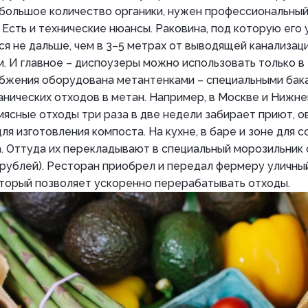
большое количество органики, нужен профессиональный
. Есть и технические нюансы. Раковина, под которую его
я не дальше, чем в 3–5 метрах от выводящей канализац
. И главное – диспоузеры можно использовать только в 
бжения оборудована метантенками – специальными бак
нических отходов в метан. Например, в Москве и Нижне
мясные отходы три раза в две недели забирает приют, о
я изготовления компоста. На кухне, в баре и зоне для 
а. Оттуда их перекладывают в специальный морозильник
 рублей). Ресторан приобрел и передал фермеру уличн
оторый позволяет ускоренно перерабатывать отходы.