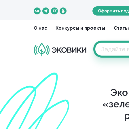
Оформить под
О нас
Конкурсы и проекты
Стать
Эко
«зел