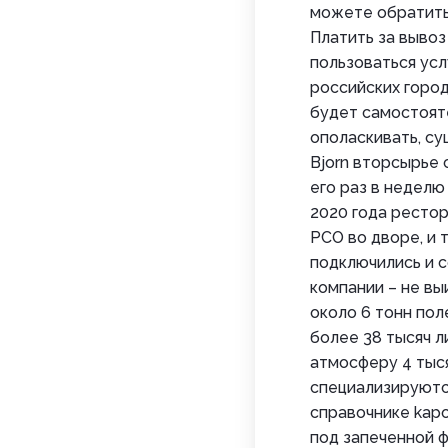
можете обратитьс
Платить за вывоз
пользоваться ус
российских город
будет самостояте
ополаскивать, су
Bjorn вторсырье 
его раз в неделю
2020 года ресто
РСО во дворе, и 
подключились и с
компании – не вы
около 6 тонн пол
более 38 тысяч л
атмосферу 4 тысяч
специализируются
справочнике kapo
под запеченной ф