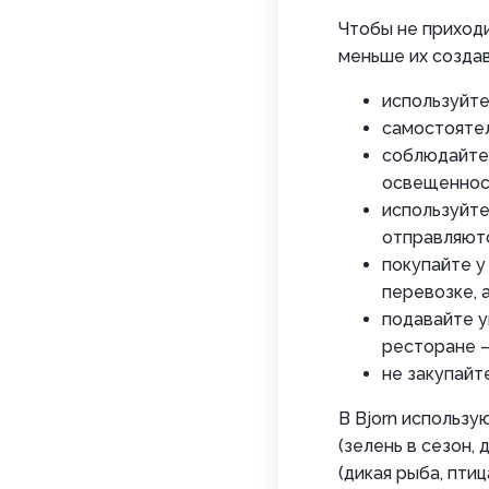
Чтобы не приходи
меньше их создав
используйте
самостояте
соблюдайте 
освещенност
используйте
отправляютс
покупайте у
перевозке, 
подавайте у
ресторане –
не закупайт
В Bjorn использу
(зелень в сезон,
(дикая рыба, пти