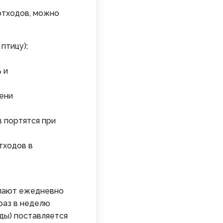
отходов, можно
птицу);
 и
ени
 портятся при
тходов в
купают ежедневно
раз в неделю
оды) поставляется