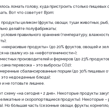
лось ломать голову, куда пристроить столько пищевых 
ать. Вот что советует Bjorn:
 продукты целиком (фрукты, овощи, туши животных, рыб, 
льно делайте полуфабрикаты;
условия правильного хранения (температуру, влажность
ь);
 «некрасивые продукты» (до 20% фруктов, овощей и зел
я на свалку из-за «нефотогеничности»);
 местных производителей и фермеров (до 23% продуктов
а сама перевозка – это выбросы CO2);
меренные сбалансированные порции (до 30% пищевых о
 это недоеденные блюда);
е и не готовьте лишнее.
ют схему «на сегодня + 2 дня». Некоторые продукты за
 деликатные и скоропортящиеся продукты). Некоторые – 
ца). Но бо̀льшая часть (сезонные овощи, фрукты, корнепл