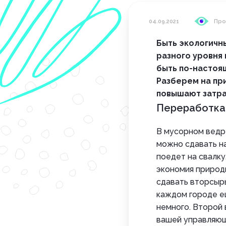
04.09.2021
Про
Быть экологичн
разного уровня
быть по-настоящ
Разберем на пр
повышают затрат
Переработка
В мусорном ведре
можно сдавать н
поедет на свалк
экономия природн
сдавать вторсыр
каждом городе ещ
немного. Второй 
вашей управляюще