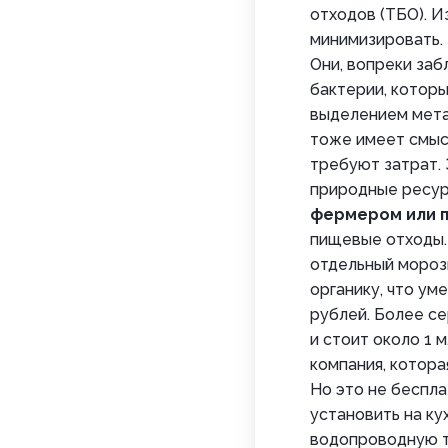
отходов (ТБО). И
минимизировать.
Они, вопреки заб
бактерии, которы
выделением метан
тоже имеет смысл
требуют затрат. 
природные ресур
фермером или 
пищевые отходы.
отдельный мороз
органику, что ум
рублей. Более се
и стоит около 1
компания, котора
Но это не беспла
установить на к
водопроводную т