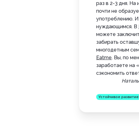
раз в 2-3 дня. Н
почти не образуе
употреблению. Их
нуждающимся. В
можете заключит
забирать оставш
многодетным сем
Eatme
. Вы, по м
заработаете на 
сэкономить ответ
Наталь
Устойчивое развитие