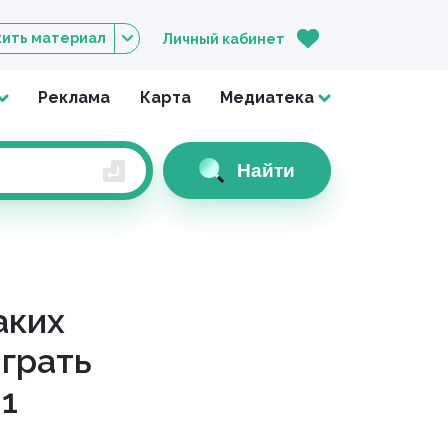
ить материал
Личный кабинет
Реклама
Карта
Медиатека
Найти
аких
грать
1