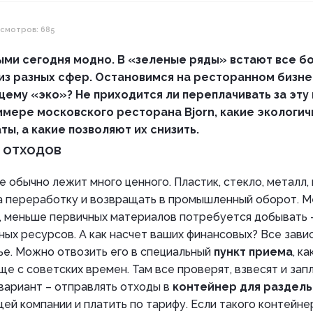
смотров: 685
ыми сегодня модно. В «зеленые ряды» встают все б
 из разных сфер. Остановимся на ресторанном бизне
ему «эко»? Не приходится ли переплачивать за эту
имере московского ресторана Bjorn, какие экологи
ы, а какие позволяют их снизить.
 отходов
 обычно лежит много ценного. Пластик, стекло, металл,
а переработку и возвращать в промышленный оборот. 
у, меньше первичных материалов потребуется добывать 
ых ресурсов. А как насчет ваших финансовых? Все завис
ье. Можно отвозить его в специальный
пункт приема
, к
е с советских времен. Там все проверят, взвесят и запл
вариант – отправлять отходы в
контейнер для раздель
й компании и платить по тарифу. Если такого контейнер