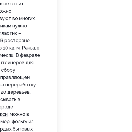
ь не стоит.
можно
вуют во многих
никам нужно
пластик –
. В ресторане
10 кв. м. Раньше
 месяц. В феврале
онтейнеров для
у сбору
 управляющей
 на переработку
 20 деревьев,
асывать в
ороде
кси
, можно в
мер, фольгу из-
вердых бытовых