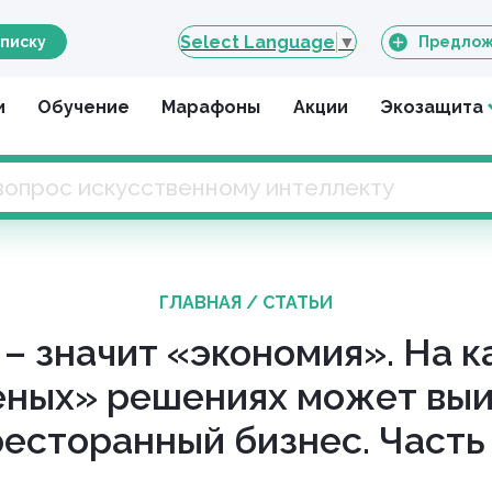
Select Language
▼
писку
Предлож
и
Обучение
Марафоны
Акции
Экозащита
ГЛАВНАЯ
/
СТАТЬИ
 – значит «экономия». На к
еных» решениях может выи
ресторанный бизнес. Часть 