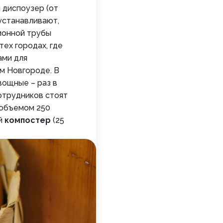
 диспоузер (от
 устанавливают,
ионной трубы
тех городах, где
ами для
м Новгороде. В
вощные – раз в
сотрудников стоят
 объемом 250
ый
компостер
(25